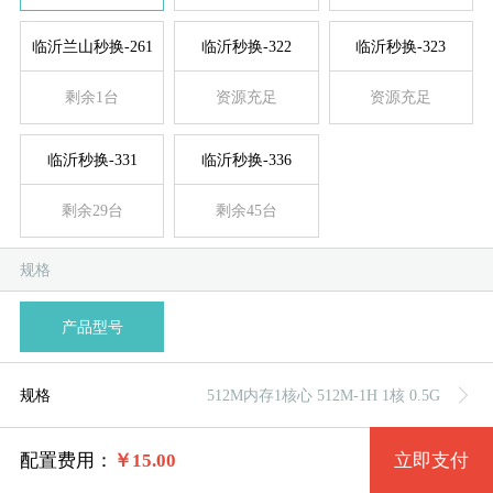
临沂兰山秒换-261
临沂秒换-322
临沂秒换-323
剩余1台
资源充足
资源充足
规格
临沂秒换-331
临沂秒换-336
512M内存1核心 512M-1H 1核 0.5G
剩余29台
剩余45台
系统版本
规格
512M内存2核心 512M-2H 2核 0.5G
系统类别
产品型号
Win7 32位
1G内存1核心 1G-1H 1核 1G
Win7 64位
Windows
1G内存2核心 1G-2H 2核 1G
规格
512M内存1核心 512M-1H 1核 0.5G
Win2003
Linux
存储
1G内存4核心 1G-4H 4核 1G
配置费用：
￥
15.00
立即支付