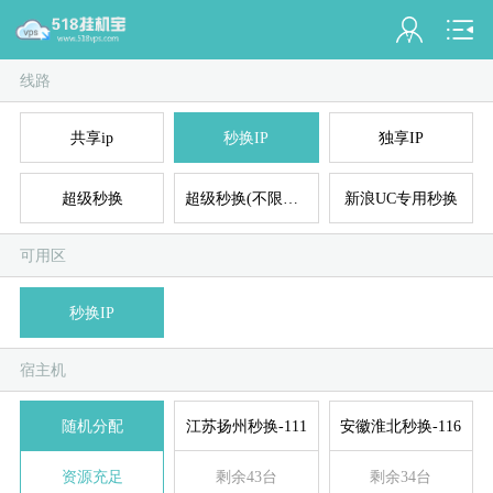
线路
会员名：
共享ip
秒换IP
独享IP
实名认证
未认证
超级秒换
超级秒换(不限连接数)
新浪UC专用秒换
充值
可用区
订单管理
秒换IP
进入控制台
宿主机
退出
随机分配
江苏扬州秒换-111
安徽淮北秒换-116
资源充足
剩余43台
剩余34台