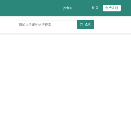
控制台
登 录
免费注册
|
查询